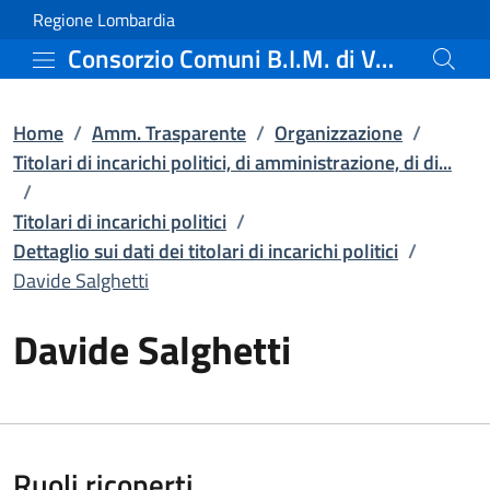
Davide Salghetti | Dettagl
Vai al contenuto principale
(apre in un'altra scheda).
Regione Lombardia
Consorzio Comuni B.I.M. di Valle Camonica
Home
/
Amm. Trasparente
/
Organizzazione
/
Titolari di incarichi politici, di amministrazione, di di...
/
Titolari di incarichi politici
/
Dettaglio sui dati dei titolari di incarichi politici
/
Davide Salghetti
Davide Salghetti
Ruoli ricoperti