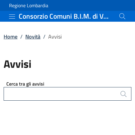
Avvisi | Consorzio Comun
Vai al contenuto principale
(apre in un'altra scheda).
Regione Lombardia
Consorzio Comuni B.I.M. di Valle Camonica
Home
/
Novità
/
Avvisi
Avvisi
Cerca tra gli avvisi
Cerca