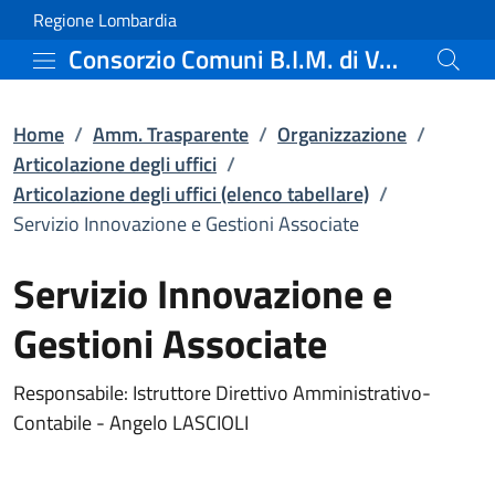
Servizio Innovazione e Ge
Vai al contenuto principale
(apre in un'altra scheda).
Regione Lombardia
Consorzio Comuni B.I.M. di Valle Camonica
Home
/
Amm. Trasparente
/
Organizzazione
/
Articolazione degli uffici
/
Articolazione degli uffici (elenco tabellare)
/
Servizio Innovazione e Gestioni Associate
Servizio Innovazione e
Gestioni Associate
Responsabile: Istruttore Direttivo Amministrativo-
Contabile - Angelo LASCIOLI