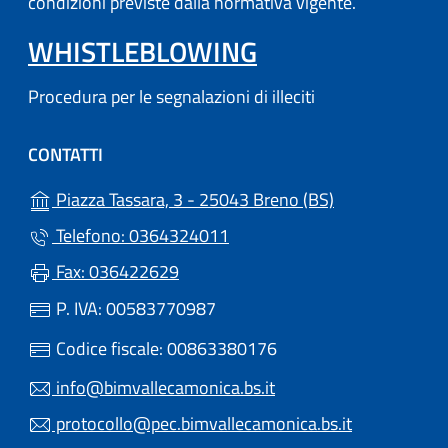
condizioni previste dalla normativa vigente.
WHISTLEBLOWING
Procedura per le segnalazioni di illeciti
CONTATTI
(apre in un'altr
Piazza Tassara, 3 - 25043 Breno (BS)
Telefono: 0364324011
Fax: 036422629
P. IVA: 00583770987
Codice fiscale: 00863380176
info@bimvallecamonica.bs.it
protocollo@pec.bimvallecamonica.bs.it