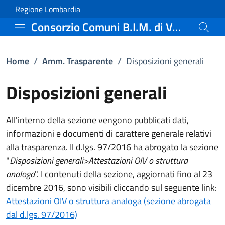
Disposizioni generali | 
Vai al contenuto principale
(apre in un'altra scheda).
Regione Lombardia
Consorzio Comuni B.I.M. di Valle Camonica
Home
/
Amm. Trasparente
/
Disposizioni generali
Disposizioni generali
All'interno della sezione vengono pubblicati dati,
informazioni e documenti di carattere generale relativi
alla trasparenza. Il d.lgs. 97/2016 ha abrogato la sezione
"
Disposizioni generali>Attestazioni OIV o struttura
analoga
". I contenuti della sezione, aggiornati fino al 23
dicembre 2016, sono visibili cliccando sul seguente link:
Attestazioni OIV o struttura analoga (sezione abrogata
dal d.lgs. 97/2016)