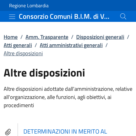
Altre disposizioni | Atti
Vai al contenuto principale
(apre in un'altra scheda).
Regione Lombardia
Consorzio Comuni B.I.M. di Valle Camonica
Home
/
Amm. Trasparente
/
Disposizioni generali
/
Atti generali
/
Atti amministrativi generali
/
Altre disposizioni
Altre disposizioni
Altre disposizioni adottate dall'amministrazione, relative
all'organizzazione, alle funzioni, agli obiettivi, ai
procedimenti
DETERMINAZIONI IN MERITO AL