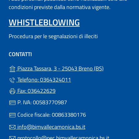
condizioni previste dalla normativa vigente.
WHISTLEBLOWING
Procedura per le segnalazioni di illeciti
CONTATTI
(apre in un'altr
Piazza Tassara, 3 - 25043 Breno (BS)
Telefono: 0364324011
Fax: 036422629
P. IVA: 00583770987
Codice fiscale: 00863380176
info@bimvallecamonica.bs.it
protocollo@pec.bimvallecamonica.bs.it